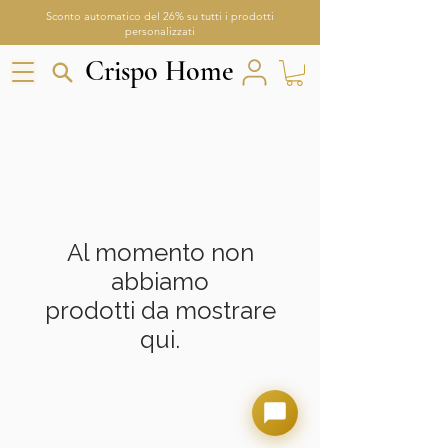
Sconto automatico del 26% su tutti i prodotti
personalizzati
Crispo Home
Crispo Home
Aria
Assistente Crispo Home
Al momento non
abbiamo
prodotti da mostrare
qui.