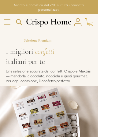
Sconto automatico del 26% su tutti i prodotti
personalizzati
Crispo Home
Crispo Home
Selezione Premium
I migliori
confetti
italiani per te
Una selezione accurata dei confetti Crispo e Maxtris
— mandorla, cioccolato, nocciola e gusti gourmet.
Per ogni occasione, il confetto perfetto.