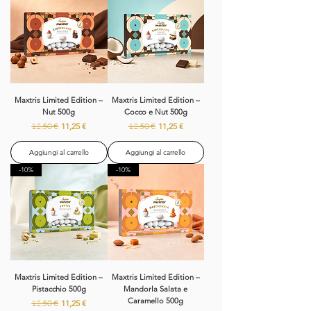
Maxtris Limited Edition –
Maxtris Limited Edition –
Nut 500g
Cocco e Nut 500g
Prezzo regolare
Prezzo scontato
Prezzo regolare
Prezzo scontato
12,50 €
11,25 €
12,50 €
11,25 €
Aggiungi al carrello
Aggiungi al carrello
-10%
-10%
Maxtris Limited Edition –
Maxtris Limited Edition –
Pistacchio 500g
Mandorla Salata e
Caramello 500g
Prezzo regolare
Prezzo scontato
12,50 €
11,25 €