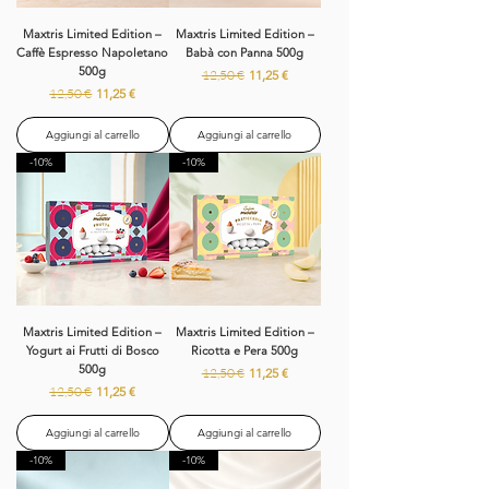
Maxtris Limited Edition –
Maxtris Limited Edition –
Caffè Espresso Napoletano
Babà con Panna 500g
500g
Prezzo regolare
Prezzo scontato
12,50 €
11,25 €
Prezzo regolare
Prezzo scontato
12,50 €
11,25 €
Aggiungi al carrello
Aggiungi al carrello
-10%
-10%
Maxtris Limited Edition –
Maxtris Limited Edition –
Yogurt ai Frutti di Bosco
Ricotta e Pera 500g
500g
Prezzo regolare
Prezzo scontato
12,50 €
11,25 €
Prezzo regolare
Prezzo scontato
12,50 €
11,25 €
Aggiungi al carrello
Aggiungi al carrello
-10%
-10%