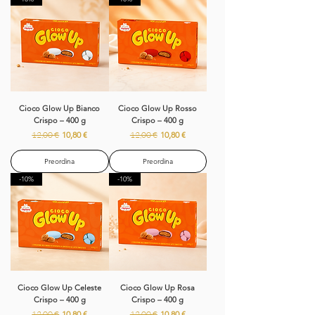
Cioco Glow Up Bianco
Cioco Glow Up Rosso
Crispo – 400 g
Crispo – 400 g
Prezzo regolare
Prezzo scontato
Prezzo regolare
Prezzo scontato
12,00 €
10,80 €
12,00 €
10,80 €
Preordina
Preordina
-10%
-10%
Cioco Glow Up Celeste
Cioco Glow Up Rosa
Crispo – 400 g
Crispo – 400 g
Prezzo regolare
Prezzo scontato
Prezzo regolare
Prezzo scontato
12,00 €
10,80 €
12,00 €
10,80 €