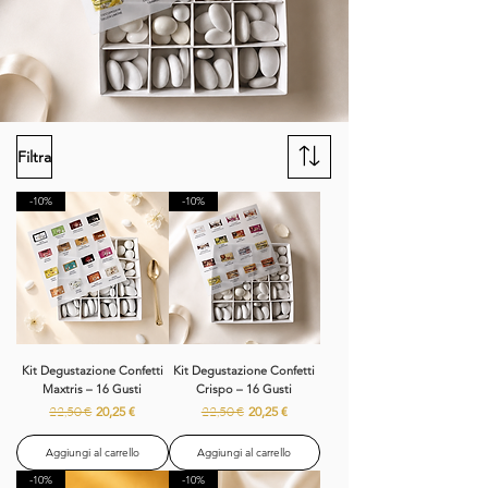
Filtra
-10%
-10%
Kit Degustazione Confetti
Kit Degustazione Confetti
Maxtris – 16 Gusti
Crispo – 16 Gusti
Prezzo regolare
Prezzo scontato
Prezzo regolare
Prezzo scontato
22,50 €
20,25 €
22,50 €
20,25 €
Aggiungi al carrello
Aggiungi al carrello
-10%
-10%