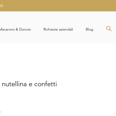
ti
Macarons & Donuts
Richieste aziendali
Blog
nutellina e confetti
Prezzo
re
scontato
*