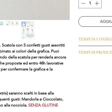
AGGIU
TEMPI DI CONSE
 Scatola con 5 confetti gusti assortiti
I tempi di produzion
inato ai colori della grafica. Puoi
TEMPI DI PRODUZ
giorni lavorativi.
ondo della scatola per renderla ancora
N.B. Nel caso di richi
I tempi di produzion
iche proposte ed entro 48h lavorative
effettuare l'acquisto
generalmente di 7–10 
per confermare la grafica e la
chiamaci al numero 08
variare in base al peri
possibilità del realizz
di aiutarti.
Dopo aver effettuato l’
xtris) saranno scelti in base alla
contatterà per realiz
dovrà essere approva
eguenti gusti: Mandorla e Cioccolato,
produzione.
o alla nocciola.
SENZA GLUTINE