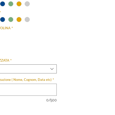
*
TOLINA
*
ZZATA
*
izzazione ( Nome, Cognom, Data etc)
*
0/500