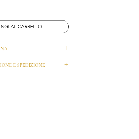
NGI AL CARRELLO
GNA
e per questo prodotto sono di 5/7
IONE E SPEDIZIONE
este particolari o urgenze, prima di
e dei prodotti personalizzati sono
 contattaci su whatsapp o
giorni lavorativi, ma possono
1 827 1670 per verificare la
odo e all’affluenza degli ordini.
o in tempi più stretti. Saremo felici
ordine, il nostro ufficio grafico ti
zare la bozza personalizzata, che
ta prima di procedere con la