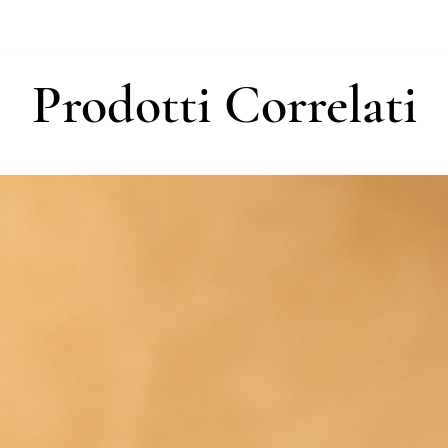
La produzione verrà 
l’approvazione della b
nell’approvazione pot
Prodotti Correlati
di consegna.
I tempi indicati si ri
includono i tempi di 
Durante il checkout è
consegna approssimati
ha un evento nei pro
anticipo, ma anche pe
ricezione dell’ordine.
Nei periodi di alta r
subire variazioni. Pe
contattarci tramite 