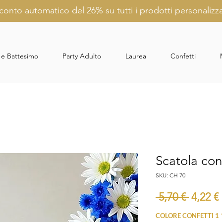
conto automatico del 26% su tutti i prodotti personalizza
 e Battesimo
Party Adulto
Laurea
Confetti
Scatola con 
SKU: CH 70
Prezzo
 5,70 € 
4,22 €
regola
COLORE CONFETTI 1