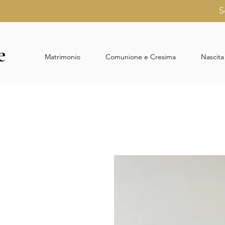
S
e
e
Matrimonio
Comunione e Cresima
Nascita