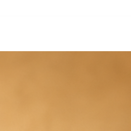
avviata esclusivamente dopo
ozza grafica; eventuali ritardi
rebbero influire sulle tempistiche
feriscono alla sola produzione e non
spedizione.
 possibile inserire una data di
va: un servizio molto utile per chi
ssimi mesi e desidera prenotare in
r organizzare al meglio la
ichiesta, le tempistiche potrebbero
r esigenze urgenti, consigliamo di
email: info@crispohome.it oppure