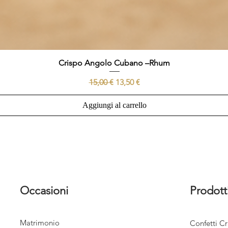
Crispo Angolo Cubano –Rhum
Prezzo regolare
Prezzo scontato
15,00 €
13,50 €
Aggiungi al carrello
Occasioni
Prodott
Matrimonio
Confetti Cr