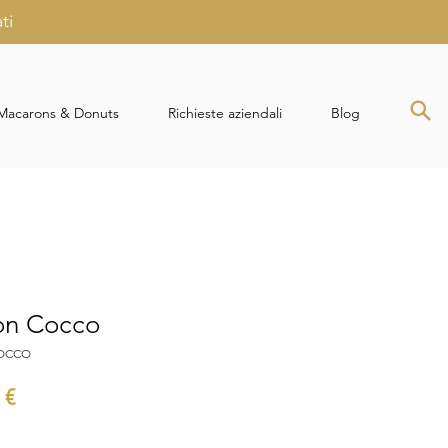
ti
Macarons & Donuts
Richieste aziendali
Blog
on Cocco
COCCO
o
Prezzo
 €
are
scontato