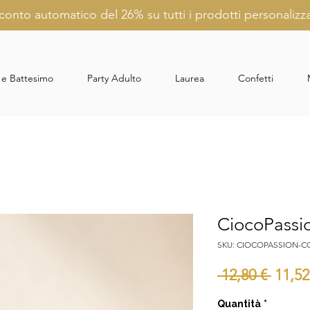
conto automatico del 26% su tutti i prodotti personalizza
 e Battesimo
Party Adulto
Laurea
Confetti
CiocoPassi
SKU: CIOCOPASSION-
Prezz
 12,80 € 
11,52
regol
Quantità
*