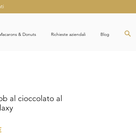
ti
Macarons & Donuts
Richieste aziendali
Blog
ob al cioccolato al
laxy
o
Prezzo
€