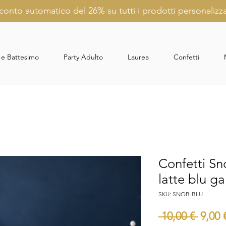
conto automatico del 26% su tutti i prodotti personalizza
 e Battesimo
Party Adulto
Laurea
Confetti
Confetti Sn
latte blu ga
SKU: SNOB-BLU
Prezz
 10,00 € 
9,00 