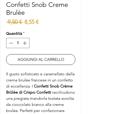
Confetti Snob Creme
Brulèe
Prezzo
Prezzo
 9,50 € 
8,55 €
regolare
scontato
Quantità
*
AGGIUNGI AL CARRELLO
Il gusto sofisticato e caramellato della
creme brulée francese in un confetto
di eccellenza. I
Confetti Snob Crème
Brûlée di Crispo Confetti
racchiudono
una pregiata mandorla tostata avvolta
da cioccolato bianco alla creme
brulée. Perfetti per confezionare