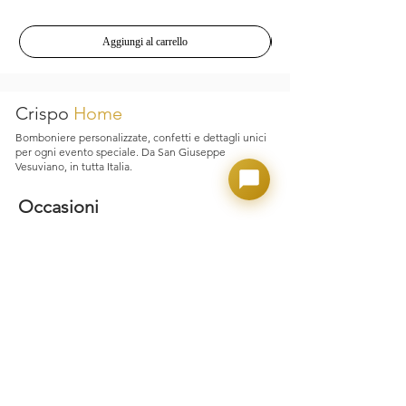
La nostra azienda presta la massima
attenzione alle fasi di confezionamento e
spedizione, ma qualora si verifichino
Aggiungi al carrello
inconvenienti legati al trasporto,
garantiamo assistenza immediata e
supporto dedicato.
Crispo
Home
Bomboniere personalizzate, confetti e dettagli unici
per ogni evento speciale. Da San Giuseppe
Vesuviano, in tutta Italia.
Occasioni
Matrimonio
Laurea
Nascita e Battesimo
Comunione e Cresima
Party Adulto
Confettate