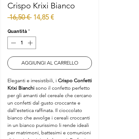
Crispo Krixi Bianco
Prezzo
Prezzo
 16,50 € 
14,85 €
regolare
scontato
Quantità
*
AGGIUNGI AL CARRELLO
Eleganti e irresistibili, i
Crispo Confetti
Krixi Bianchi
sono il confetto perfetto
per gli amanti del cereale che cercano
un confetti dal gusto croccante e
dall'estetica raffinata. Il cioccolato
bianco che avvolge i cereali croccanti
in un bianco purissimo li rende ideali
per matrimoni, battesimi e comunioni