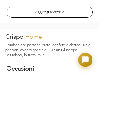
attenzione alle fasi di confezionamento e
spedizione, ma qualora si verifichino
Aggiungi al carrello
inconvenienti legati al trasporto,
garantiamo assistenza immediata e
supporto dedicato.
Crispo
Home
Bomboniere personalizzate, confetti e dettagli unici
per ogni evento speciale. Da San Giuseppe
Vesuviano, in tutta Italia.
Occasioni
Matrimonio
Laurea
Nascita e Battesimo
Comunione e Cresima
Party Adulto
Confettate