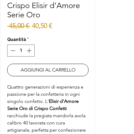
Crispo Elisir d’Amore
Serie Oro
Prezzo
Prezzo
 45,00 € 
40,50 €
regolare
scontato
Quantità
*
AGGIUNGI AL CARRELLO
Quattro generazioni di esperienza e
passione per la confetteria in ogni
singolo confetto. L'
Elisir d'Amore
Serie Oro di Crispo Confetti
racchiude la pregiata mandorla avola
calibro 40 lavorata con cura
artigianale, perfetta per confezionare