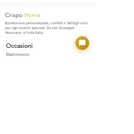
garantiamo assistenza immediata e
supporto dedicato.
Crispo
Home
Bomboniere personalizzate, confetti e dettagli unici
per ogni evento speciale. Da San Giuseppe
Vesuviano, in tutta Italia.
Occasioni
Matrimonio
Laurea
Nascita e Battesimo
Comunione e Cresima
Party Adulto
Confettate
Prodotti
Confetti Crispo