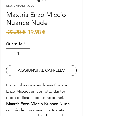
SKU: ENZOM-NUDE
Maxtris Enzo Miccio
Nuance Nude
Prezzo
Prezzo
 22,20 € 
19,98 €
regolare
scontato
Quantità
*
AGGIUNGI AL CARRELLO
Dalla collezione esclusiva firmata
Enzo Miccio, un confetto dai toni
nude delicati e contemporanei. Il
Maxtris Enzo Miccio Nuance Nude
racchiude una mandorla tostata