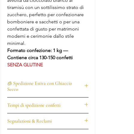
avvolta da cioccolato bianco al
tiramisù con un sottilissimo strato di
zucchero, perfetto per confezionare
bomboniere e sacchetti o per una
confettata di gusto per matrimoni
moderni e cerimonie dallo stile
minimal.
Formato confezione: 1 kg —
Contiene circa 130-150 confetti
SENZA GLUTINE
🧊 Spedizione Estiva con Ghiaccio
Secco
Per tutto il
periodo estivo (giugno –
Tempi di spedizione confetti
settembre)
, i nostri confetti vengono
spediti in
box isotermico con ghiaccio
I confetti vengono spediti entro
24 ore
secco
per garantire che arrivino a
Segnalazioni & Reclami
lavorative
, salvo momentanea
destinazione in perfette condizioni.
indisponibilità di magazzino.
La qualità e la freschezza di ogni ordine
I confetti sono prodotti alimentari