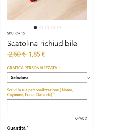
SKU: CH 15
Scatolina richiudibile
Prezzo
Prezzo
 2,50 € 
1,85 €
regolare
scontato
GRAFICA PERSONALIZZATA
*
Scrivi la tua personalizzazione ( Nome,
Cognome, Frase, Data etc)
*
0/500
Quantità
*