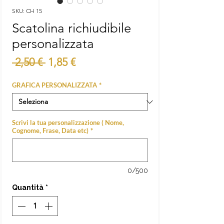
SKU: CH 15
Scatolina richiudibile
personalizzata
Prezzo
Prezzo
 2,50 € 
1,85 €
regolare
scontato
GRAFICA PERSONALIZZATA
*
Scrivi la tua personalizzazione ( Nome,
Cognome, Frase, Data etc)
*
0/500
Quantità
*