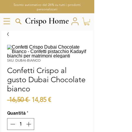
Sconto automatico del 26% su tutti i prodotti
personalizzati
Crispo Home
Crispo Home
SKU: DUBAI-BIANCO
Confetti Crispo al
Aria
gusto Dubai Chocolate
Assistente Crispo Home
bianco
Prezzo
Prezzo
 16,50 € 
14,85 €
regolare
scontato
Quantità
*