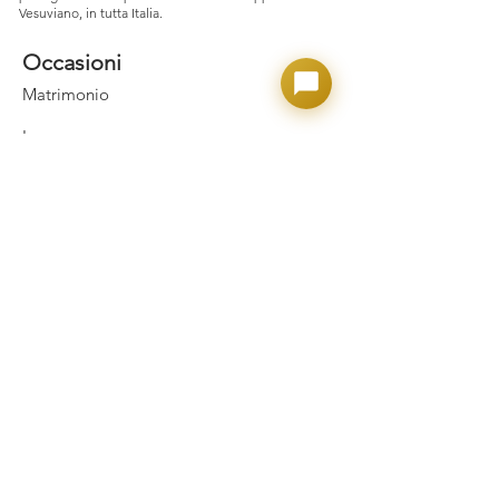
Vesuviano, in tutta Italia.
Occasioni
Matrimonio
Laurea
Nascita e Battesimo
Comunione e Cresima
Party Adulto
Confettate
Prodotti
Confetti Crispo
Confetti Maxtris
Macarons & Donuts