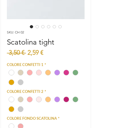
SKU: CH 02
Scatolina tight
Prezzo
Prezzo
 3,50 € 
2,59 €
regolare
scontato
COLORE CONFETTI 1
*
COLORE CONFETTI 2
*
COLORE FONDO SCATOLINA
*