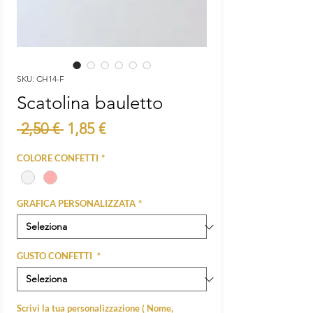
SKU: CH14-F
Scatolina bauletto
Prezzo
Prezzo
 2,50 € 
1,85 €
regolare
scontato
COLORE CONFETTI
*
GRAFICA PERSONALIZZATA
*
GUSTO CONFETTI
*
Scrivi la tua personalizzazione ( Nome,