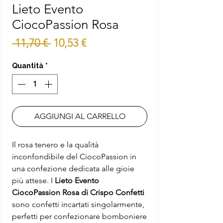
Lieto Evento
CiocoPassion Rosa
Prezzo
Prezzo
 11,70 € 
10,53 €
regolare
scontato
Quantità
*
AGGIUNGI AL CARRELLO
Il rosa tenero e la qualità
inconfondibile del CiocoPassion in
una confezione dedicata alle gioie
più attese. I
Lieto Evento
CiocoPassion Rosa di Crispo Confetti
sono confetti incartati singolarmente,
perfetti per confezionare bomboniere