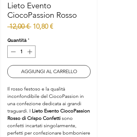
Lieto Evento
CiocoPassion Rosso
Prezzo
Prezzo
 12,00 € 
10,80 €
regolare
scontato
Quantità
*
AGGIUNGI AL CARRELLO
Il rosso festoso e la qualità
inconfondibile del CiocoPassion in
una confezione dedicata ai grandi
traguardi. I
Lieto Evento CiocoPassion
Rosso di Crispo Confetti
sono
confetti incartati singolarmente,
perfetti per confezionare bomboniere