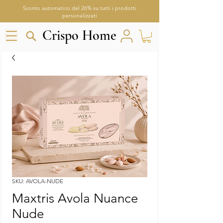
Sconto automatico del 26% su tutti i prodotti
personalizzati
Crispo Home
Crispo Home
Aria
Assistente Crispo Home
SKU: AVOLA-NUDE
Maxtris Avola Nuance
Nude