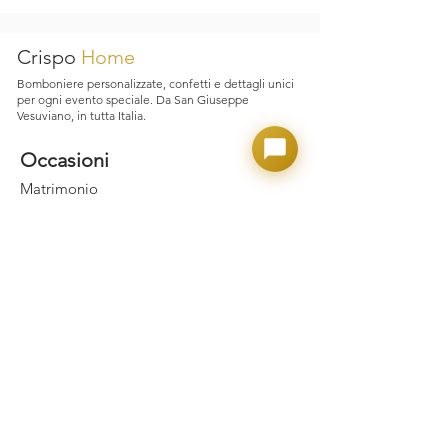
inconvenienti legati al trasporto,
garantiamo assistenza immediata e
supporto dedicato.
Crispo
Home
Bomboniere personalizzate, confetti e dettagli unici
per ogni evento speciale. Da San Giuseppe
Vesuviano, in tutta Italia.
Occasioni
Matrimonio
Laurea
Nascita e Battesimo
Comunione e Cresima
Party Adulto
Confettate
Prodotti
Confetti Crispo