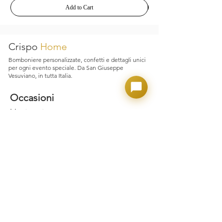
spedizione, ma qualora si verifichino
Add to Cart
inconvenienti legati al trasporto,
garantiamo assistenza immediata e
supporto dedicato.
Crispo
Home
Bomboniere personalizzate, confetti e dettagli unici
per ogni evento speciale. Da San Giuseppe
Vesuviano, in tutta Italia.
Occasioni
Matrimonio
Laurea
Nascita e Battesimo
Comunione e Cresima
Party Adulto
Confettate