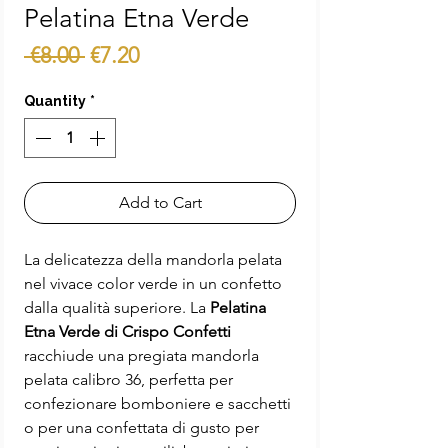
Pelatina Etna Verde
Regular
Sale
 €8.00 
€7.20
Price
Price
Quantity
*
Add to Cart
La delicatezza della mandorla pelata
nel vivace color verde in un confetto
dalla qualità superiore. La
Pelatina
Etna Verde di Crispo Confetti
racchiude una pregiata mandorla
pelata calibro 36, perfetta per
confezionare bomboniere e sacchetti
o per una confettata di gusto per