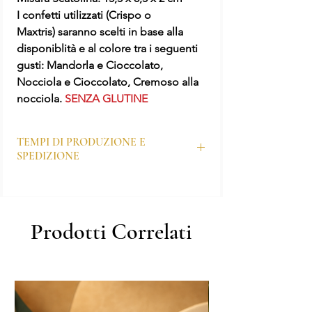
I confetti utilizzati (Crispo o
Maxtris) saranno scelti in base alla
disponiblità e al colore tra i seguenti
gusti: Mandorla e Cioccolato,
Nocciola e Cioccolato, Cremoso alla
nocciola.
SENZA GLUTINE
TEMPI DI PRODUZIONE E
SPEDIZIONE
I tempi di produzione dei prodotti
personalizzati sono generalmente di 7–10
giorni lavorativi, ma possono variare in base
Prodotti Correlati
al periodo e all’affluenza degli ordini.
Dopo aver effettuato l’ordine, il nostro
ufficio grafico ti contatterà per realizzare la
bozza personalizzata, che dovrà essere
approvata prima di procedere con la