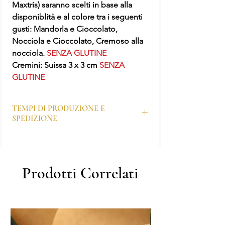
Maxtris) saranno scelti in base alla
disponiblità e al colore tra i seguenti
gusti: Mandorla e Cioccolato,
Nocciola e Cioccolato, Cremoso alla
nocciola.
SENZA GLUTINE
Cremini: Suissa 3 x 3 cm
SENZA
GLUTINE
TEMPI DI PRODUZIONE E
SPEDIZIONE
I tempi di produzione dei prodotti
personalizzati sono generalmente di 7–10
giorni lavorativi, ma possono variare in base
Prodotti Correlati
al periodo e all’affluenza degli ordini.
Dopo aver effettuato l’ordine, il nostro
ufficio grafico ti contatterà per realizzare la
bozza personalizzata, che dovrà essere
approvata prima di procedere con la