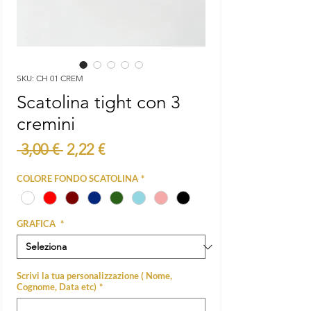
SKU: CH 01 CREM
Scatolina tight con 3
cremini
Prezzo
Prezzo
 3,00 € 
2,22 €
regolare
scontato
COLORE FONDO SCATOLINA
*
GRAFICA
*
Scrivi la tua personalizzazione ( Nome,
Cognome, Data etc)
*