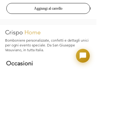
Aggiungi al carrello
Crispo
Home
Bomboniere personalizzate, confetti e dettagli unici
per ogni evento speciale. Da San Giuseppe
Vesuviano, in tutta Italia.
Occasioni
Matrimonio
Laurea
Nascita e Battesimo
Comunione e Cresima
Party Adulto
Confettate