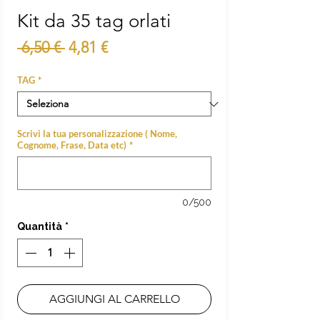
Kit da 35 tag orlati
Prezzo
Prezzo
 6,50 € 
4,81 €
regolare
scontato
TAG
*
Scrivi la tua personalizzazione ( Nome,
Cognome, Frase, Data etc)
*
0/500
Quantità
*
AGGIUNGI AL CARRELLO