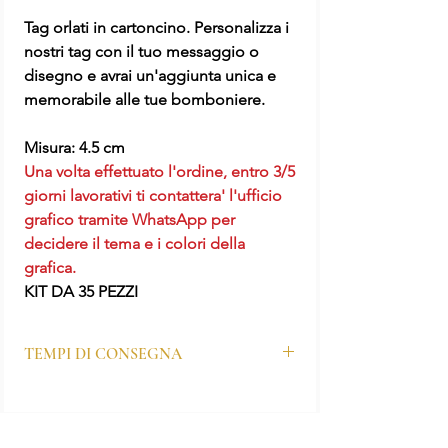
Tag orlati in cartoncino. Personalizza i
nostri tag con il tuo messaggio o
disegno e avrai un'aggiunta unica e
memorabile alle tue bomboniere.
Misura: 4.5 cm
Una volta effettuato l'ordine, entro 3/5
giorni lavorativi ti contattera' l'ufficio
grafico tramite WhatsApp per
decidere il tema e i colori della
grafica.
KIT DA 35 PEZZI
TEMPI DI CONSEGNA
I tempi di produzione per questo prodotto
sono di 2/3 giorni lavorativi.
N.B. Nel caso di richieste particolari o