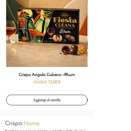
Crispo Angolo Cubano –Rhum
Prezzo regolare
Prezzo scontato
15,00 €
13,50 €
Aggiungi al carrello
Crispo
Home
Bomboniere personalizzate, confetti e dettagli unici