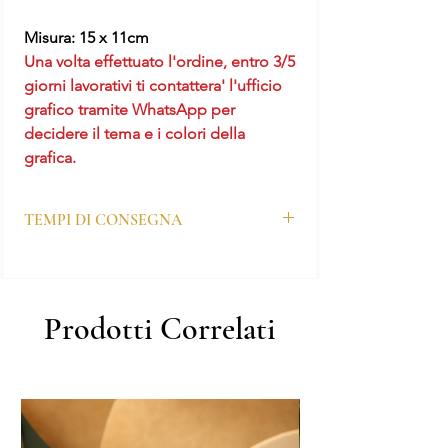
Misura: 15 x 11cm
Una volta effettuato l'ordine, entro 3/5
giorni lavorativi ti contattera' l'ufficio
grafico tramite WhatsApp per
decidere il tema e i colori della
grafica.
TEMPI DI CONSEGNA
I tempi di produzione per questo prodotto
sono di 7-10 giorni lavorativi.
N.B. Nel caso di richieste particolari o
Prodotti Correlati
urgenze, prima di effettuare l'acquisto
contattaci su WhatsApp o chiamaci al
numero 081 827 1670 per verificare la
possibilità del realizzo in tempi più stretti.
Saremo felici di aiutarti.