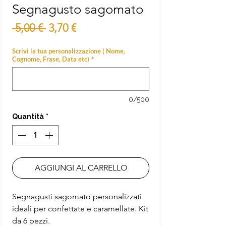
Segnagusto sagomato
Prezzo
Prezzo
 5,00 € 
3,70 €
regolare
scontato
Scrivi la tua personalizzazione ( Nome,
Cognome, Frase, Data etc)
*
0/500
Quantità
*
AGGIUNGI AL CARRELLO
Segnagusti sagomato personalizzati
ideali per confettate e caramellate. Kit
da 6 pezzi.