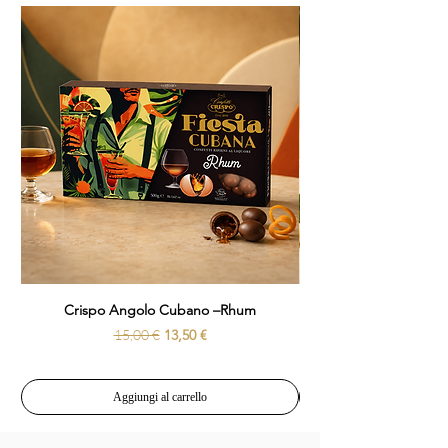
Saremo felici di aiutarti.
Crispo Angolo Cubano –Rhum
Prezzo regolare
Prezzo scontato
15,00 €
13,50 €
Aggiungi al carrello