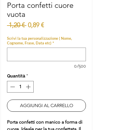
Porta confetti cuore
vuota
Prezzo
Prezzo
 1,20 € 
0,89 €
regolare
scontato
Scrivi la tua personalizzazione ( Nome,
Cognome, Frase, Data etc)
*
0/500
Quantità
*
AGGIUNGI AL CARRELLO
Porta confetti con manico a forma di
cuore. Ideale per la tua confettata. Il