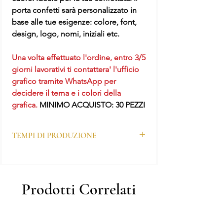
porta confetti sarà personalizzato in
base alle tue esigenze: colore, font,
design, logo, nomi, iniziali etc.
Una volta effettuato l'ordine, entro 3/5
giorni lavorativi ti contattera' l'ufficio
grafico tramite WhatsApp per
decidere il tema e i colori della
grafica.
MINIMO ACQUISTO: 30 PEZZI
TEMPI DI PRODUZIONE
I tempi di produzione per questo prodotto
sono di 7-10 giorni lavorativi.
N.B. Nel caso di richieste particolari o
Prodotti Correlati
urgenze, prima di effettuare l'acquisto
contattaci su WhatsApp o chiamaci al
numero 081 827 1670 per verificare la
possibilità del realizzo in tempi più stretti.