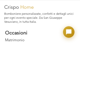
Crispo
Home
Bomboniere personalizzate, confetti e dettagli unici
per ogni evento speciale. Da San Giuseppe
Vesuviano, in tutta Italia.
Occasioni
Matrimonio
Laurea
Nascita e Battesimo
Comunione e Cresima
Party Adulto
Confettate
Prodotti
Confetti Crispo