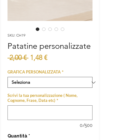
SKU: CH19
Patatine personalizzate
Prezzo
Prezzo
 2,00 € 
1,48 €
regolare
scontato
GRAFICA PERSONALIZZATA
*
Scrivi la tua personalizzazione ( Nome,
Cognome, Frase, Data etc)
*
0/500
Quantità
*