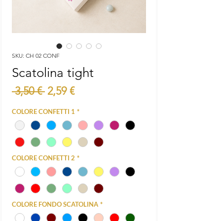
SKU: CH 02 CONF
Scatolina tight
Prezzo
Prezzo
 3,50 € 
2,59 €
regolare
scontato
COLORE CONFETTI 1
*
COLORE CONFETTI 2
*
COLORE FONDO SCATOLINA
*