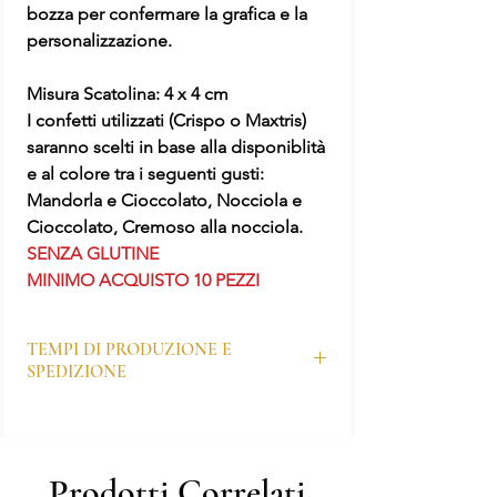
bozza per confermare la grafica e la
personalizzazione.
Misura Scatolina: 4 x 4 cm
I confetti utilizzati (Crispo o Maxtris)
saranno scelti in base alla disponiblità
e al colore tra i seguenti gusti:
Mandorla e Cioccolato, Nocciola e
Cioccolato, Cremoso alla nocciola.
SENZA GLUTINE
MINIMO ACQUISTO 10 PEZZI
TEMPI DI PRODUZIONE E
SPEDIZIONE
I tempi di produzione dei prodotti
personalizzati sono generalmente di 7–10
giorni lavorativi, ma possono variare in base
Prodotti Correlati
al periodo e all’affluenza degli ordini.