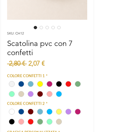
SKU: CH12
Scatolina pvc con 7
confetti
Prezzo
Prezzo
 2,80 € 
2,07 €
regolare
scontato
COLORE CONFETTI 1
*
COLORE CONFETTI 2
*