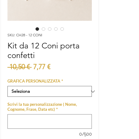
SKU: CH28 - 12 CONI
Kit da 12 Coni porta
confetti
Prezzo
Prezzo
 10,50 € 
7,77 €
regolare
scontato
GRAFICA PERSONALIZZATA
*
Scrivi la tua personalizzazione ( Nome,
Cognome, Frase, Data etc)
*
0/500